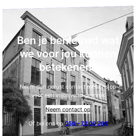
Ben je benieuwd wat
we voor jou kunnen
betekenen?
Neem dan gerust contact met ons op
voor een vrijblijvend gesprek
Neem contact op
Of bel ons op
050 – 72 00 260