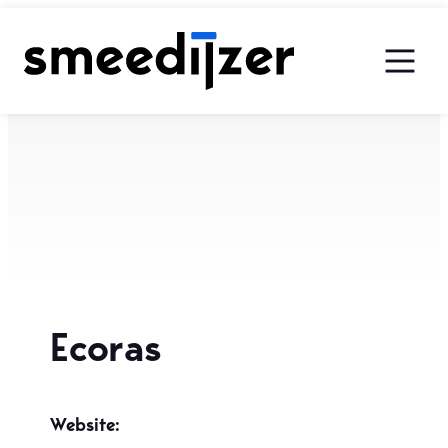
Ga
naar
de
inhoud
Ecoras
Website: