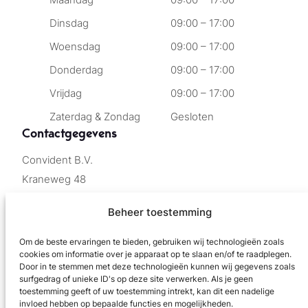
Maandag
09:00 – 17:00
Dinsdag
09:00 – 17:00
Woensdag
09:00 – 17:00
Donderdag
09:00 – 17:00
Vrijdag
09:00 – 17:00
Zaterdag & Zondag
Gesloten
Contactgegevens
Convident B.V.
Kraneweg 48
9718 JS Groningen
Beheer toestemming
info@smeedijzer.net
Om de beste ervaringen te bieden, gebruiken wij technologieën zoals
cookies om informatie over je apparaat op te slaan en/of te raadplegen.
050 – 72 00 260
Door in te stemmen met deze technologieën kunnen wij gegevens zoals
surfgedrag of unieke ID's op deze site verwerken. Als je geen
toestemming geeft of uw toestemming intrekt, kan dit een nadelige
KVK 62128507
invloed hebben op bepaalde functies en mogelijkheden.