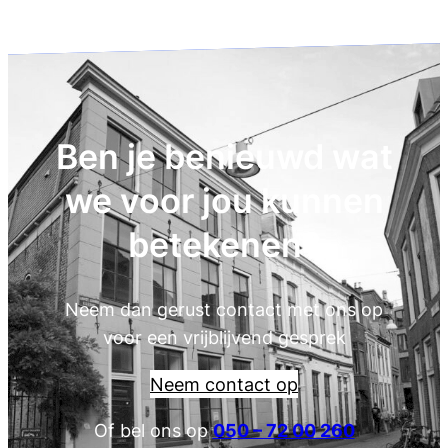
Ben je benieuwd wat
we voor jou kunnen
betekenen?
Neem dan gerust contact met ons op
voor een vrijblijvend gesprek
Neem contact op
Of bel ons op
050 – 72 00 260