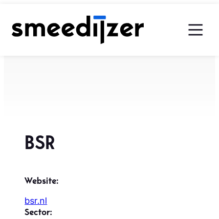
Ga
naar
de
inhoud
BSR
Website:
bsr.nl
Sector: